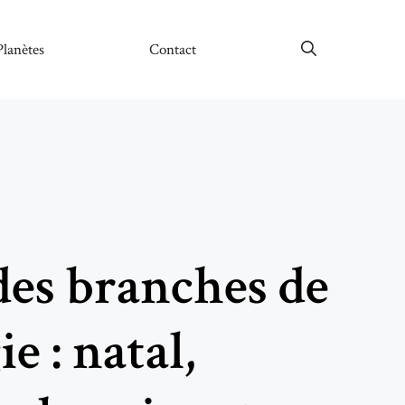
Planètes
Contact
des branches de
ie : natal,