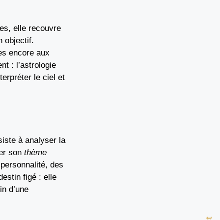
es, elle recouvre
 objectif.
res encore aux
t : l’astrologie
erpréter le ciel et
siste à analyser la
ser son
thème
 personnalité, des
estin figé : elle
in d’une