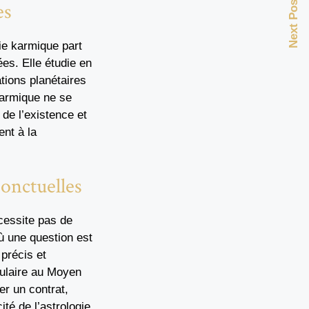
Next Post
es
ie karmique part
es. Elle étudie en
tions planétaires
 karmique ne se
 de l’existence et
ent à la
ponctuelles
écessite pas de
ù une question est
 précis et
pulaire au Moyen
er un contrat,
té de l’astrologie