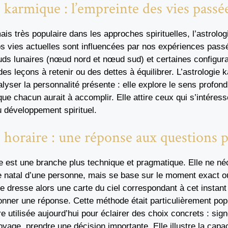
e karmique : l’empreinte des vies passé
s très populaire dans les approches spirituelles, l’astrolog
s vies actuelles sont influencées par nos expériences passé
uds lunaires (nœud nord et nœud sud) et certaines configura
es leçons à retenir ou des dettes à équilibrer. L’astrologie
lyser la personnalité présente : elle explore le sens profond
que chacun aurait à accomplir. Elle attire ceux qui s’intéress
u développement spirituel.
e horaire : une réponse aux questions 
re est une branche plus technique et pragmatique. Elle ne n
e natal d’une personne, mais se base sur le moment exact o
e dresse alors une carte du ciel correspondant à cet instant
donner une réponse. Cette méthode était particulièrement po
e utilisée aujourd’hui pour éclairer des choix concrets : sign
yage, prendre une décision importante. Elle illustre la capaci