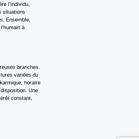
re l’individu,
s situations
res. Ensemble,
 l’humain à
mbreuses branches.
ectures variées du
 karmique, horaire
e disposition. Une
térêt constant,