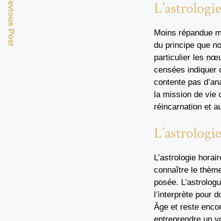
Previous Post
L’astrologi
Moins répandue mai
du principe que no
particulier les nœ
censées indiquer d
contente pas d’ana
la mission de vie 
réincarnation et a
L’astrologi
L’astrologie horai
connaître le thèm
posée. L’astrologu
l’interprète pour 
Âge et reste encor
entreprendre un vo